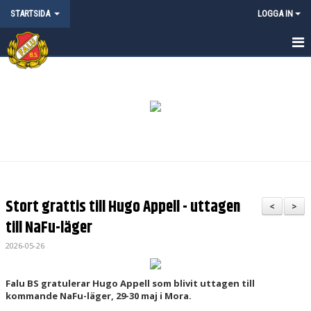
STARTSIDA
LOGGA IN
STARTSIDA
NYHETER
KALENDER
MATCHER
OM FALU BS FK
Stort grattis till Hugo Appell - uttagen
<
>
KONTAKT
till NaFu-läger
2026-05-26
FALU BS KLUBBSHOP
ANMÄLAN CAMPER & LÄGER
Falu BS gratulerar Hugo Appell som blivit uttagen till
kommande NaFu-läger, 29-30 maj i Mora.