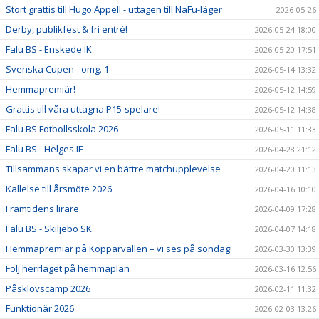
Stort grattis till Hugo Appell - uttagen till NaFu-läger
2026-05-26
Derby, publikfest & fri entré!
2026-05-24 18:00
Falu BS - Enskede IK
2026-05-20 17:51
Svenska Cupen - omg. 1
2026-05-14 13:32
Hemmapremiär!
2026-05-12 14:59
Grattis till våra uttagna P15-spelare!
2026-05-12 14:38
Falu BS Fotbollsskola 2026
2026-05-11 11:33
Falu BS - Helges IF
2026-04-28 21:12
Tillsammans skapar vi en bättre matchupplevelse
2026-04-20 11:13
Kallelse till årsmöte 2026
2026-04-16 10:10
Framtidens lirare
2026-04-09 17:28
Falu BS - Skiljebo SK
2026-04-07 14:18
Hemmapremiär på Kopparvallen – vi ses på söndag!
2026-03-30 13:39
Följ herrlaget på hemmaplan
2026-03-16 12:56
Påsklovscamp 2026
2026-02-11 11:32
Funktionär 2026
2026-02-03 13:26