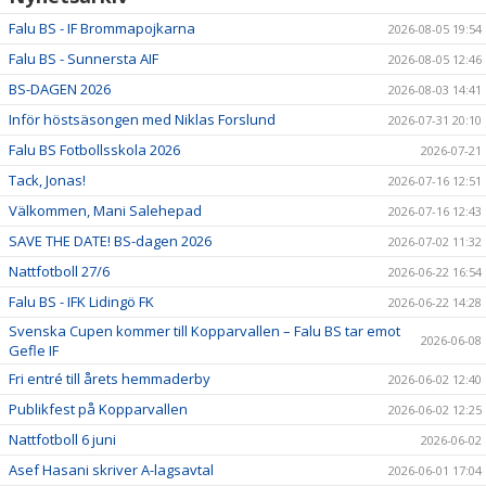
Falu BS - IF Brommapojkarna
2026-08-05 19:54
Falu BS - Sunnersta AIF
2026-08-05 12:46
BS-DAGEN 2026
2026-08-03 14:41
Inför höstsäsongen med Niklas Forslund
2026-07-31 20:10
Falu BS Fotbollsskola 2026
2026-07-21
Tack, Jonas!
2026-07-16 12:51
Välkommen, Mani Salehepad
2026-07-16 12:43
SAVE THE DATE! BS-dagen 2026
2026-07-02 11:32
Nattfotboll 27/6
2026-06-22 16:54
Falu BS - IFK Lidingö FK
2026-06-22 14:28
Svenska Cupen kommer till Kopparvallen – Falu BS tar emot
2026-06-08
Gefle IF
Fri entré till årets hemmaderby
2026-06-02 12:40
Publikfest på Kopparvallen
2026-06-02 12:25
Nattfotboll 6 juni
2026-06-02
Asef Hasani skriver A-lagsavtal
2026-06-01 17:04