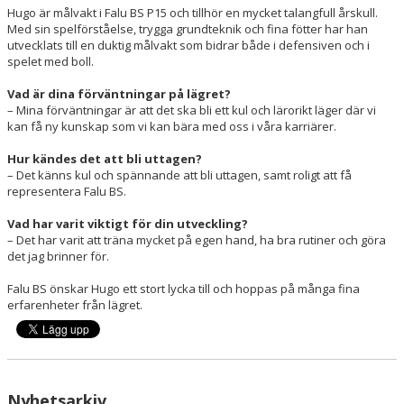
Hugo är målvakt i Falu BS P15 och tillhör en mycket talangfull årskull.
Med sin spelförståelse, trygga grundteknik och fina fötter har han
utvecklats till en duktig målvakt som bidrar både i defensiven och i
spelet med boll.
Vad är dina förväntningar på lägret?
– Mina förväntningar är att det ska bli ett kul och lärorikt läger där vi
kan få ny kunskap som vi kan bära med oss i våra karriärer.
Hur kändes det att bli uttagen?
– Det känns kul och spännande att bli uttagen, samt roligt att få
representera Falu BS.
Vad har varit viktigt för din utveckling?
– Det har varit att träna mycket på egen hand, ha bra rutiner och göra
det jag brinner för.
Falu BS önskar Hugo ett stort lycka till och hoppas på många fina
erfarenheter från lägret.
Nyhetsarkiv