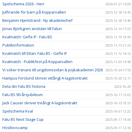
Spelschema 2026 - Herr
2026-01-21 15:09
Julfirande för barn på Kopparvallen
2025-12-18 13:45
Benjamin Hjertstrand - Ny akademichef
2025-12-18 13:40
Jonas Björkgren ansluter till Falun
2025-12-16 17:25
Kvalmatch: Gefle IF - Falu BS
2025-11-19 19:39
Publikinformation
2025-11-15 21:23
Kvalmatch till Ettan: Falu BS - Gefle IF
2025-11-12 14:12
Kvalmatch - Publikfest på Kopparvallen
2025-11-03 16:58
Vi söker tränare till ungdomssidan & pojkakademin 2026
2025-10-24 17:55
Hampus Forslund skriver ettårigt A-lagskontrakt
2025-10-20 12:11
Dela din Falu BS historia
2025-10-20
Falu BS 90-årsjubileum
2025-10-17 12:02
Jack Causer skriver treårigt A-lagskontrakt
2025-10-13 10:57
Spelschema Kval
2025-10-07 12:22
Falu BS Next Stage Cup
2025-09-17 14:36
Höstlovscamp
2025-09-17 12:36