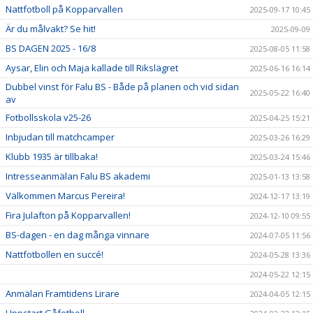
Nattfotboll på Kopparvallen
2025-09-17 10:45
Är du målvakt? Se hit!
2025-09-09
BS DAGEN 2025 - 16/8
2025-08-05 11:58
Aysar, Elin och Maja kallade till Rikslägret
2025-06-16 16:14
Dubbel vinst för Falu BS - Både på planen och vid sidan
2025-05-22 16:40
av
Fotbollsskola v25-26
2025-04-25 15:21
Inbjudan till matchcamper
2025-03-26 16:29
Klubb 1935 är tillbaka!
2025-03-24 15:46
Intresseanmälan Falu BS akademi
2025-01-13 13:58
Välkommen Marcus Pereira!
2024-12-17 13:19
Fira Julafton på Kopparvallen!
2024-12-10 09:55
BS-dagen - en dag många vinnare
2024-07-05 11:56
Nattfotbollen en succé!
2024-05-28 13:36
2024-05-22 12:15
Anmälan Framtidens Lirare
2024-04-05 12:15
Uppstart Gåfotboll