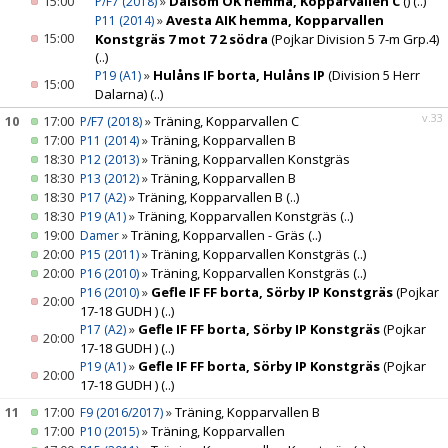
15:00
»
Dalsom OK hemma, Kopparvallen C
()
(..)
P/F7 (2018)
»
Avesta AIK hemma, Kopparvallen
P11 (2014)
15:00
Konstgräs 7 mot 7 2 södra
(Pojkar Division 5 7-m Grp.4)
(..)
»
Hulåns IF borta, Hulåns IP
(Division 5 Herr
P19 (A1)
15:00
Dalarna)
(..)
v.33
10
17:00
»
Träning, Kopparvallen C
P/F7 (2018)
17:00
»
Träning, Kopparvallen B
P11 (2014)
18:30
»
Träning, Kopparvallen Konstgräs
P12 (2013)
18:30
»
Träning, Kopparvallen B
P13 (2012)
18:30
»
Träning, Kopparvallen B
(..)
P17 (A2)
18:30
»
Träning, Kopparvallen Konstgräs
(..)
P19 (A1)
19:00
»
Träning, Kopparvallen - Gräs
(..)
Damer
20:00
»
Träning, Kopparvallen Konstgräs
(..)
P15 (2011)
20:00
»
Träning, Kopparvallen Konstgräs
(..)
P16 (2010)
»
Gefle IF FF borta, Sörby IP Konstgräs
(Pojkar
P16 (2010)
20:00
17-18 GUDH )
(..)
»
Gefle IF FF borta, Sörby IP Konstgräs
(Pojkar
P17 (A2)
20:00
17-18 GUDH )
(..)
»
Gefle IF FF borta, Sörby IP Konstgräs
(Pojkar
P19 (A1)
20:00
17-18 GUDH )
(..)
11
17:00
»
Träning, Kopparvallen B
F9 (2016/2017)
17:00
»
Träning, Kopparvallen
P10 (2015)