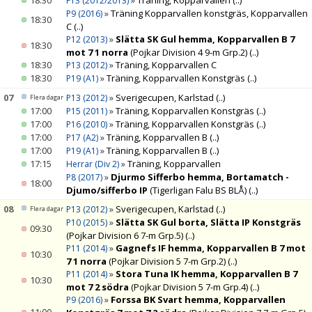
18:30
»
Träning, Kopparvallen
(..)
F13 (2012/2013)
»
Träning Kopparvallen konstgräs, Kopparvallen
P9 (2016)
18:30
C
(..)
»
Slätta SK Gul hemma, Kopparvallen B 7
P12 (2013)
18:30
mot 7 1 norra
(Pojkar Division 4 9-m Grp.2)
(..)
18:30
»
Träning, Kopparvallen C
P13 (2012)
18:30
»
Träning, Kopparvallen Konstgräs
(..)
P19 (A1)
07
»
Sverigecupen, Karlstad
(..)
P13 (2012)
Flera dagar
17:00
»
Träning, Kopparvallen Konstgräs
(..)
P15 (2011)
17:00
»
Träning, Kopparvallen Konstgräs
(..)
P16 (2010)
17:00
»
Träning, Kopparvallen B
(..)
P17 (A2)
17:00
»
Träning, Kopparvallen B
(..)
P19 (A1)
17:15
»
Träning, Kopparvallen
Herrar (Div 2)
»
Djurmo Sifferbo hemma, Bortamatch -
P8 (2017)
18:00
Djumo/sifferbo IP
(Tigerligan Falu BS BLÅ)
(..)
08
»
Sverigecupen, Karlstad
(..)
P13 (2012)
Flera dagar
»
Slätta SK Gul borta, Slätta IP Konstgräs
P10 (2015)
09:30
(Pojkar Division 6 7-m Grp.5)
(..)
»
Gagnefs IF hemma, Kopparvallen B 7 mot
P11 (2014)
10:30
7 1 norra
(Pojkar Division 5 7-m Grp.2)
(..)
»
Stora Tuna IK hemma, Kopparvallen B 7
P11 (2014)
10:30
mot 7 2 södra
(Pojkar Division 5 7-m Grp.4)
(..)
»
Forssa BK Svart hemma, Kopparvallen
P9 (2016)