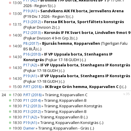
»
Bromma TFF borta, Åkeshovs BP 1
(P17 Div.1
P17 (A2)
13:00
2026 - Region 5)
(..)
»
Sandvikens AIK FK borta, Jernvallens Arena
P19 (A1)
13:00
(P19 Div.1 2026 - Region 5)
(..)
»
Forssa BK borta, Sportfältets konstgräs
P13 (2012)
13:15
(Pojkar Division 2)
(..)
»
Korsnäs IF FK Svart borta, Lindvallen 9 mot 9
P12 (2013)
14:00
(Pojkar Division 4 9-m Grp.3)
(..)
»
Bjursås hemma, Kopparvallen
(Tigerligan Falu
P8 (2017)
14:00
BS BLÅ)
(..)
»
IF VP Uppsala borta, Stenhagens IP
P16 (2010)
14:30
Konstgräs
(Pojkar 17-18 GUDH )
(..)
»
IF VP Uppsala borta, Stenhagens IP Konstgräs
P17 (A2)
14:30
(Pojkar 17-18 GUDH )
(..)
»
IF VP Uppsala borta, Stenhagens IP Konstgräs
P19 (A1)
14:30
(Pojkar 17-18 GUDH )
(..)
15:00
»
IK Brage Grön hemma, Kopparvallen C
()
(..)
P/F7 (2018)
v.35
24
17:00
»
Träning, Kopparvallen C
P/F7 (2018)
17:00
»
Träning, Kopparvallen B
P11 (2014)
18:30
»
Träning, Kopparvallen Konstgräs
P12 (2013)
18:30
»
Träning, Kopparvallen B
P13 (2012)
18:30
»
Träning, Kopparvallen B
(..)
P17 (A2)
18:30
»
Träning, Kopparvallen Konstgräs
(..)
P19 (A1)
19:00
»
Träning, Kopparvallen - Gräs
(..)
Damer