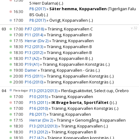
15:00
5 Herr Dalarna)
(..)
»
Säter hemma, Kopparvallen
(Tigerligan Falu
P8 (2017)
16:30
BS Gul)
(..)
17:00
»
Övrigt, Kopparvallen
(..)
P8 (2017)
v.32
03
17:00
»
Träning, Kopparvallen C
P/F7 (2018)
17:00
»
Träning, Kopparvallen B
P11 (2014)
17:15
»
Träning, Kopparvallen
Herrar (Div 2)
18:30
»
Träning, Kopparvallen B
P12 (2013)
18:30
»
Träning, Kopparvallen B
P13 (2012)
18:30
»
Träning, Kopparvallen B
(..)
P17 (A2)
18:30
»
Träning, Kopparvallen Konstgräs
(..)
P19 (A1)
19:00
»
Träning, Kopparvallen - Gräs
(..)
Damer
20:00
»
Träning, Kopparvallen Konstgräs
(..)
P15 (2011)
20:00
»
Träning, Kopparvallen Konstgräs
(..)
P16 (2010)
04
»
Flerdagsaktivitet, Select cup, Örebro
F13 (2012/2013)
Flera dagar
17:00
»
Träning, Kopparvallen
P10 (2015)
17:00
»
IK Brage borta, Sportfältet
()
(..)
P15 (2011)
17:00
»
Träning, Kopparvallen Konstgräs
(..)
P16 (2010)
17:00
»
Träning, Kopparvallen
P8 (2017)
17:15
»
Träning + Genomgång, Kopparvallen
Herrar (Div 2)
18:30
»
Träning, Kopparvallen
(..)
F13 (2012/2013)
18:30
»
Träning, Kopparvallen B
P13 (2012)
18:30
»
Träning, Kopparvallen konstgräs
(..)
P17 (A2)