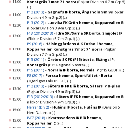
11:00
Konstgräs 7 mot 7 1 norra
(Pojkar Division 6 7-m Grp.5)
(..)
»
Gagnefs IF borta, Ängsholn 9 m 9
(Pojkar
P12 (2013)
11:00
Division 4 9-m Grp.2)
(..)
»
Ludvika FK Grön hemma, Kopparvallen B
P13 (2012)
12:30
(Pojkar Division 3 9-m Grp.3)
(..)
»
Idre SK /Särna SK borta, Smijolet IP
F13 (2012/2013)
13:00
(Flickor Division 5 7-m Grp.1)
(..)
»
Hälsinggårdens AIK Fotboll hemma,
P9 (2016)
13:00
Kopparvallen Konstgräs 7 mot 7 1 norra
(Pojkar
Division 7 7-m Grp.6)
(..)
»
Örebro SK FK (P15) borta, Ekängs IP,
P15 (2011)
13:00
Konstgräs
(P15 Regional Västra)
(..)
13:00
»
Norrala IF borta, Norrala IP
(P15 GUDH)
(..)
P15 (2011)
»
Forssa hemma, Sportfältet - Borta
P8 (2017)
13:00
(Tigerligan Falu BS Gul)
(..)
»
Säters IF FK Blå borta, Säters IP B-plan
P12 (2013)
13:30
(Pojkar Division 4 9-m Grp.5)
(..)
»
Säters IF FK hemma, Kopparvallen B
F13 (2012/2013)
15:00
(Flickor Division 4 9-m Grp.3)
(..)
»
Hulåns IF borta, Hulåns IP
(Division 5
Herrar (Div 2)
15:00
Herr Dalarna)
(..)
»
Kvarnsvedens IK Blå hemma,
P/F7 (2018)
15:00
Kopparvallen C
()
(..)