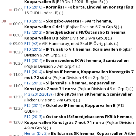
Kopparvallen B
(P19 Div.1 2026 - Region 5)
(..)
»
Korsnäs IF FK borta, Lindvallen Konstgräs
(P
P16 (2010)
17:00
16 GUDH - höst - B)
(..)
30
»
Skogsbo-Avesta IF Svart hemma,
P10 (2015)
00:00
Kopparvallen C del 1
(Pojkar Division 6 7-m Grp.5)
(..)
»
Smedjebackens FK/Östansbo IS hemma,
P13 (2012)
00:00
Kopparvallen B
(Pojkar Division 3 9-m Grp.3)
(..)
09:00
»
AIK-Hammarby, med Skol IF, Övrig plats
(..)
P17 (A2)
»
IF Tunabro Vit hemma, Scaniavallen
(Pojkar
P10 (2015)
10:30
Division 6 7-m Grp.5)
(..)
»
Kvarnsvedens IK Vit hemma, Scaniavallen
P11 (2014)
10:30
(Pojkar Division 5 7-m Grp.4)
(..)
»
Krylbo IF hemma, Kopparvallen Konstgräs 7
P11 (2014)
11:00
mot 7 2 södra
(Pojkar Division 4 9-m Grp.6)
(..)
»
Siljansnäs IF hemma, Kopparvallen
P12 (2013)
11:00
Konstgräs 7 mot 7 1 norra
(Pojkar Division 4 9-m Grp.2)
(..)
»
Idre SK /Särna SK hemma, Scaniavallen
F13 (2012/2013)
12:30
(Flickor Division 5 7-m Grp.1)
(..)
»
Ockelbo IF hemma, Kopparvallen B
(P15
P15 (2011)
12:30
GUDH)
(..)
»
Östansbo IS/Smedjebackens FKBlå hemma,
P12 (2013)
13:00
Kopparvallen Konstgräs 7 mot 7 1 norra
(Pojkar Division
4 9-m Grp.5)
(..)
»
Bollstanäs SK hemma, Kopparvallen A
(Div
Herrar (Div 2)