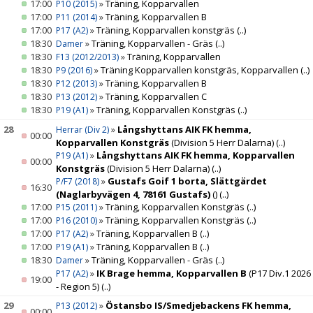
17:00
»
Träning, Kopparvallen
P10 (2015)
17:00
»
Träning, Kopparvallen B
P11 (2014)
17:00
»
Träning, Kopparvallen konstgräs
(..)
P17 (A2)
18:30
»
Träning, Kopparvallen - Gräs
(..)
Damer
18:30
»
Träning, Kopparvallen
F13 (2012/2013)
18:30
»
Träning Kopparvallen konstgräs, Kopparvallen
(..)
P9 (2016)
18:30
»
Träning, Kopparvallen B
P12 (2013)
18:30
»
Träning, Kopparvallen C
P13 (2012)
18:30
»
Träning, Kopparvallen Konstgräs
(..)
P19 (A1)
28
»
Långshyttans AIK FK hemma,
Herrar (Div 2)
00:00
Kopparvallen Konstgräs
(Division 5 Herr Dalarna)
(..)
»
Långshyttans AIK FK hemma, Kopparvallen
P19 (A1)
00:00
Konstgräs
(Division 5 Herr Dalarna)
(..)
»
Gustafs Goif 1 borta, Slättgärdet
P/F7 (2018)
16:30
(Naglarbyvägen 4, 78161 Gustafs)
()
(..)
17:00
»
Träning, Kopparvallen Konstgräs
(..)
P15 (2011)
17:00
»
Träning, Kopparvallen Konstgräs
(..)
P16 (2010)
17:00
»
Träning, Kopparvallen B
(..)
P17 (A2)
17:00
»
Träning, Kopparvallen B
(..)
P19 (A1)
18:30
»
Träning, Kopparvallen - Gräs
(..)
Damer
»
IK Brage hemma, Kopparvallen B
(P17 Div.1 2026
P17 (A2)
19:00
- Region 5)
(..)
29
»
Östansbo IS/Smedjebackens FK hemma,
P13 (2012)
00:00