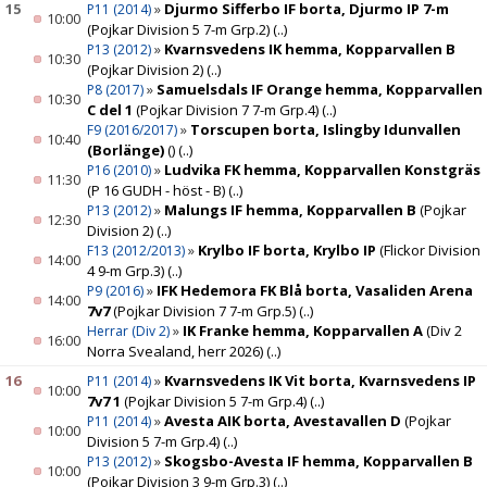
15
»
Djurmo Sifferbo IF borta, Djurmo IP 7-m
P11 (2014)
10:00
(Pojkar Division 5 7-m Grp.2)
(..)
»
Kvarnsvedens IK hemma, Kopparvallen B
P13 (2012)
10:30
(Pojkar Division 2)
(..)
»
Samuelsdals IF Orange hemma, Kopparvallen
P8 (2017)
10:30
C del 1
(Pojkar Division 7 7-m Grp.4)
(..)
»
Torscupen borta, Islingby Idunvallen
F9 (2016/2017)
10:40
(Borlänge)
()
(..)
»
Ludvika FK hemma, Kopparvallen Konstgräs
P16 (2010)
11:30
(P 16 GUDH - höst - B)
(..)
»
Malungs IF hemma, Kopparvallen B
(Pojkar
P13 (2012)
12:30
Division 2)
(..)
»
Krylbo IF borta, Krylbo IP
(Flickor Division
F13 (2012/2013)
14:00
4 9-m Grp.3)
(..)
»
IFK Hedemora FK Blå borta, Vasaliden Arena
P9 (2016)
14:00
7v7
(Pojkar Division 7 7-m Grp.5)
(..)
»
IK Franke hemma, Kopparvallen A
(Div 2
Herrar (Div 2)
16:00
Norra Svealand, herr 2026)
(..)
16
»
Kvarnsvedens IK Vit borta, Kvarnsvedens IP
P11 (2014)
10:00
7v7 1
(Pojkar Division 5 7-m Grp.4)
(..)
»
Avesta AIK borta, Avestavallen D
(Pojkar
P11 (2014)
10:00
Division 5 7-m Grp.4)
(..)
»
Skogsbo-Avesta IF hemma, Kopparvallen B
P13 (2012)
10:00
(Pojkar Division 3 9-m Grp.3)
(..)