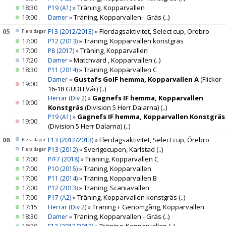
18:30
»
Träning, Kopparvallen
P19 (A1)
19:00
»
Träning, Kopparvallen - Gräs
(..)
Damer
05
»
Flerdagsaktivitet, Select cup, Örebro
F13 (2012/2013)
Flera dagar
17:00
»
Träning, Kopparvallen konstgräs
P12 (2013)
17:00
»
Träning, Kopparvallen
P8 (2017)
17:20
»
Matchvärd , Kopparvallen
(..)
Damer
18:30
»
Träning, Kopparvallen C
P11 (2014)
»
Gustafs GoIF hemma, Kopparvallen A
(Flickor
Damer
19:00
16-18 GUDH Vår)
(..)
»
Gagnefs IF hemma, Kopparvallen
Herrar (Div 2)
19:00
Konstgräs
(Division 5 Herr Dalarna)
(..)
»
Gagnefs IF hemma, Kopparvallen Konstgräs
P19 (A1)
19:00
(Division 5 Herr Dalarna)
(..)
06
»
Flerdagsaktivitet, Select cup, Örebro
F13 (2012/2013)
Flera dagar
»
Sverigecupen, Karlstad
(..)
P13 (2012)
Flera dagar
17:00
»
Träning, Kopparvallen C
P/F7 (2018)
17:00
»
Träning, Kopparvallen
P10 (2015)
17:00
»
Träning, Kopparvallen B
P11 (2014)
17:00
»
Träning, Scaniavallen
P12 (2013)
17:00
»
Träning, Kopparvallen konstgräs
(..)
P17 (A2)
17:15
»
Träning + Genomgång, Kopparvallen
Herrar (Div 2)
18:30
»
Träning, Kopparvallen - Gräs
(..)
Damer