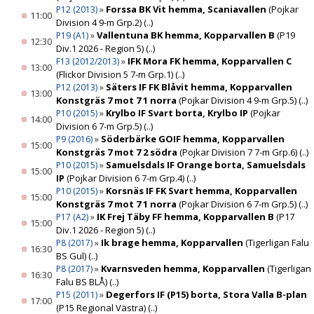
»
Forssa BK Vit hemma, Scaniavallen
(Pojkar
P12 (2013)
11:00
Division 4 9-m Grp.2)
(..)
»
Vallentuna BK hemma, Kopparvallen B
(P19
P19 (A1)
12:30
Div.1 2026 - Region 5)
(..)
»
IFK Mora FK hemma, Kopparvallen C
F13 (2012/2013)
13:00
(Flickor Division 5 7-m Grp.1)
(..)
»
Säters IF FK Blåvit hemma, Kopparvallen
P12 (2013)
13:00
Konstgräs 7 mot 7 1 norra
(Pojkar Division 4 9-m Grp.5)
(..)
»
Krylbo IF Svart borta, Krylbo IP
(Pojkar
P10 (2015)
14:00
Division 6 7-m Grp.5)
(..)
»
Söderbärke GOIF hemma, Kopparvallen
P9 (2016)
15:00
Konstgräs 7 mot 7 2 södra
(Pojkar Division 7 7-m Grp.6)
(..)
»
Samuelsdals IF Orange borta, Samuelsdals
P10 (2015)
15:00
IP
(Pojkar Division 6 7-m Grp.4)
(..)
»
Korsnäs IF FK Svart hemma, Kopparvallen
P10 (2015)
15:00
Konstgräs 7 mot 7 1 norra
(Pojkar Division 6 7-m Grp.5)
(..)
»
IK Frej Täby FF hemma, Kopparvallen B
(P17
P17 (A2)
15:00
Div.1 2026 - Region 5)
(..)
»
Ik brage hemma, Kopparvallen
(Tigerligan Falu
P8 (2017)
16:30
BS Gul)
(..)
»
Kvarnsveden hemma, Kopparvallen
(Tigerligan
P8 (2017)
16:30
Falu BS BLÅ)
(..)
»
Degerfors IF (P15) borta, Stora Valla B-plan
P15 (2011)
17:00
(P15 Regional Västra)
(..)