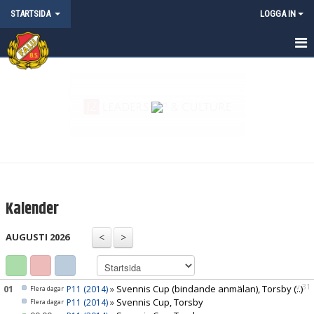
STARTSIDA
LOGGA IN
STARTSIDA
NYHETER
KALENDER
MATCHER
OM FALU BS FK
Kalender
KONTAKT
AUGUSTI 2026
FALU BS KLUBBSHOP
ANMÄLAN CAMPER & LÄGER
v.31
01
»
Svennis Cup (bindande anmälan), Torsby
(..)
P11 (2014)
Flera dagar
»
Svennis Cup, Torsby
P11 (2014)
Flera dagar