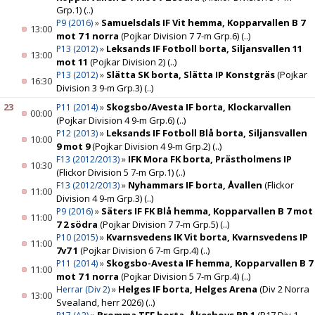
Grp.1)
(..)
»
Samuelsdals IF Vit hemma, Kopparvallen B 7
P9 (2016)
13:00
mot 7 1 norra
(Pojkar Division 7 7-m Grp.6)
(..)
»
Leksands IF Fotboll borta, Siljansvallen 11
P13 (2012)
13:00
mot 11
(Pojkar Division 2)
(..)
»
Slätta SK borta, Slätta IP Konstgräs
(Pojkar
P13 (2012)
16:30
Division 3 9-m Grp.3)
(..)
23
»
Skogsbo/Avesta IF borta, Klockarvallen
P11 (2014)
00:00
(Pojkar Division 4 9-m Grp.6)
(..)
»
Leksands IF Fotboll Blå borta, Siljansvallen
P12 (2013)
10:00
9 mot 9
(Pojkar Division 4 9-m Grp.2)
(..)
»
IFK Mora FK borta, Prästholmens IP
F13 (2012/2013)
10:30
(Flickor Division 5 7-m Grp.1)
(..)
»
Nyhammars IF borta, Åvallen
(Flickor
F13 (2012/2013)
11:00
Division 4 9-m Grp.3)
(..)
»
Säters IF FK Blå hemma, Kopparvallen B 7 mot
P9 (2016)
11:00
7 2 södra
(Pojkar Division 7 7-m Grp.5)
(..)
»
Kvarnsvedens IK Vit borta, Kvarnsvedens IP
P10 (2015)
11:00
7v7 1
(Pojkar Division 6 7-m Grp.4)
(..)
»
Skogsbo-Avesta IF hemma, Kopparvallen B 7
P11 (2014)
11:00
mot 7 1 norra
(Pojkar Division 5 7-m Grp.4)
(..)
»
Helges IF borta, Helges Arena
(Div 2 Norra
Herrar (Div 2)
13:00
Svealand, herr 2026)
(..)