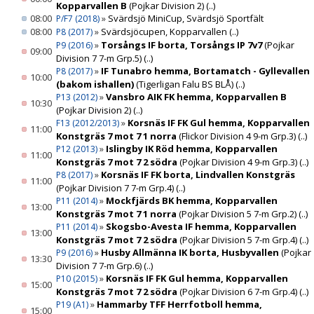
Kopparvallen B
(Pojkar Division 2)
(..)
08:00
»
Svärdsjö MiniCup, Svärdsjö Sportfält
P/F7 (2018)
08:00
»
Svärdsjöcupen, Kopparvallen
(..)
P8 (2017)
»
Torsångs IF borta, Torsångs IP 7v7
(Pojkar
P9 (2016)
09:00
Division 7 7-m Grp.5)
(..)
»
IF Tunabro hemma, Bortamatch - Gyllevallen
P8 (2017)
10:00
(bakom ishallen)
(Tigerligan Falu BS BLÅ)
(..)
»
Vansbro AIK FK hemma, Kopparvallen B
P13 (2012)
10:30
(Pojkar Division 2)
(..)
»
Korsnäs IF FK Gul hemma, Kopparvallen
F13 (2012/2013)
11:00
Konstgräs 7 mot 7 1 norra
(Flickor Division 4 9-m Grp.3)
(..)
»
Islingby IK Röd hemma, Kopparvallen
P12 (2013)
11:00
Konstgräs 7 mot 7 2 södra
(Pojkar Division 4 9-m Grp.3)
(..)
»
Korsnäs IF FK borta, Lindvallen Konstgräs
P8 (2017)
11:00
(Pojkar Division 7 7-m Grp.4)
(..)
»
Mockfjärds BK hemma, Kopparvallen
P11 (2014)
13:00
Konstgräs 7 mot 7 1 norra
(Pojkar Division 5 7-m Grp.2)
(..)
»
Skogsbo-Avesta IF hemma, Kopparvallen
P11 (2014)
13:00
Konstgräs 7 mot 7 2 södra
(Pojkar Division 5 7-m Grp.4)
(..)
»
Husby Allmänna IK borta, Husbyvallen
(Pojkar
P9 (2016)
13:30
Division 7 7-m Grp.6)
(..)
»
Korsnäs IF FK Gul hemma, Kopparvallen
P10 (2015)
15:00
Konstgräs 7 mot 7 2 södra
(Pojkar Division 6 7-m Grp.4)
(..)
»
Hammarby TFF Herrfotboll hemma,
P19 (A1)
15:00