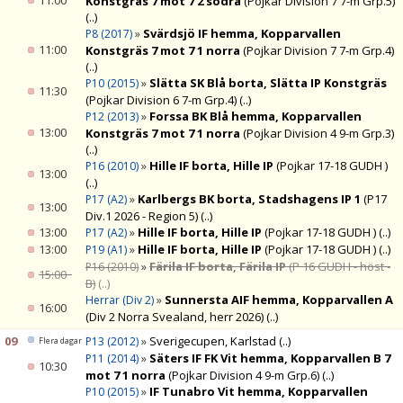
11:00
Konstgräs 7 mot 7 2 södra
(Pojkar Division 7 7-m Grp.5)
(..)
»
Svärdsjö IF hemma, Kopparvallen
P8 (2017)
11:00
Konstgräs 7 mot 7 1 norra
(Pojkar Division 7 7-m Grp.4)
(..)
»
Slätta SK Blå borta, Slätta IP Konstgräs
P10 (2015)
11:30
(Pojkar Division 6 7-m Grp.4)
(..)
»
Forssa BK Blå hemma, Kopparvallen
P12 (2013)
13:00
Konstgräs 7 mot 7 1 norra
(Pojkar Division 4 9-m Grp.3)
(..)
»
Hille IF borta, Hille IP
(Pojkar 17-18 GUDH )
P16 (2010)
13:00
(..)
»
Karlbergs BK borta, Stadshagens IP 1
(P17
P17 (A2)
13:00
Div.1 2026 - Region 5)
(..)
13:00
»
Hille IF borta, Hille IP
(Pojkar 17-18 GUDH )
(..)
P17 (A2)
13:00
»
Hille IF borta, Hille IP
(Pojkar 17-18 GUDH )
(..)
P19 (A1)
»
Färila IF borta, Färila IP
(P 16 GUDH - höst -
P16 (2010)
15:00
B)
(..)
»
Sunnersta AIF hemma, Kopparvallen A
Herrar (Div 2)
16:00
(Div 2 Norra Svealand, herr 2026)
(..)
09
»
Sverigecupen, Karlstad
(..)
P13 (2012)
Flera dagar
»
Säters IF FK Vit hemma, Kopparvallen B 7
P11 (2014)
10:30
mot 7 1 norra
(Pojkar Division 4 9-m Grp.6)
(..)
»
IF Tunabro Vit hemma, Kopparvallen
P10 (2015)