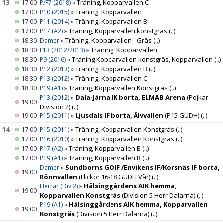
13
17:00
»
Träning, Kopparvallen C
P/F7 (2018)
17:00
»
Träning, Kopparvallen
P10 (2015)
17:00
»
Träning, Kopparvallen B
P11 (2014)
17:00
»
Träning, Kopparvallen konstgräs
(..)
P17 (A2)
18:30
»
Träning, Kopparvallen - Gräs
(..)
Damer
18:30
»
Träning, Kopparvallen
F13 (2012/2013)
18:30
»
Träning Kopparvallen konstgräs, Kopparvallen
(..)
P9 (2016)
18:30
»
Träning, Kopparvallen B
(..)
P12 (2013)
18:30
»
Träning, Kopparvallen C
P13 (2012)
18:30
»
Träning, Kopparvallen Konstgräs
(..)
P19 (A1)
»
Dala-Järna IK borta, ELMAB Arena
(Pojkar
P13 (2012)
19:00
Division 2)
(..)
19:00
»
Ljusdals IF borta, Älvvallen
(P15 GUDH)
(..)
P15 (2011)
14
17:00
»
Träning, Kopparvallen Konstgräs
(..)
P15 (2011)
17:00
»
Träning, Kopparvallen Konstgräs
(..)
P16 (2010)
17:00
»
Träning, Kopparvallen B
(..)
P17 (A2)
17:00
»
Träning, Kopparvallen B
(..)
P19 (A1)
»
Sundborns GOIF /Envikens IF/Korsnäs IF borta,
Damer
19:00
Rönnvallen
(Flickor 16-18 GUDH Vår)
(..)
»
Hälsinggårdens AIK hemma,
Herrar (Div 2)
19:00
Kopparvallen Konstgräs
(Division 5 Herr Dalarna)
(..)
»
Hälsinggårdens AIK hemma, Kopparvallen
P19 (A1)
19:00
Konstgräs
(Division 5 Herr Dalarna)
(..)