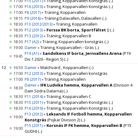
17:00
»
Träning, Kopparvallen Konstgräs
(..)
P15 (2011)
17:00
»
Träning, Kopparvallen Konstgräs
(..)
P16 (2010)
17:00
»
Träning, Kopparvallen
P8 (2017)
18:15
»
Träning Dalavallen, Dalavallen
(..)
P9 (2016)
18:30
»
Träning, Kopparvallen
F13 (2012/2013)
18:30
»
Forssa BK borta, Sportfältet
()
(..)
P12 (2013)
18:30
»
Träning, Kopparvallen B
P13 (2012)
18:30
»
Träning, Kopparvallen konstgräs
(..)
P17 (A2)
19:00
»
Träning, Kopparvallen - Gräs
(..)
Damer
»
Sandvikens IF borta, Jernvallens Arena
(P19
P19 (A1)
19:45
Div.1 2026 - Region 5)
(..)
12
16:50
»
Matchvärd , Kopparvallen
(..)
Damer
17:00
»
Träning, Kopparvallen konstgräs
P12 (2013)
17:00
»
Träning, Kopparvallen
P8 (2017)
»
IFK Ludvika hemma, Kopparvallen A
(Division 4
Damer
18:30
Dam Södra Dalarna)
(..)
18:30
»
Träning, Kopparvallen C
P11 (2014)
18:30
»
Träning, Kopparvallen Konstgräs
(..)
P15 (2011)
18:30
»
Träning, Kopparvallen Konstgräs
(..)
P16 (2010)
»
Leksands IF Fotboll hemma, Kopparvallen
P13 (2012)
19:00
Konstgräs
(Pojkar Division 2)
(..)
»
Korsnäs IF FK hemma, Kopparvallen B
(P15
P15 (2011)
19:00
GUDH)
(..)