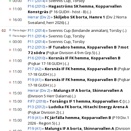
00:00
»
Svennis Cup, Torsby
P11 (2014)
»
Hagaströms SK hemma, Kopparvallen
P16 (2010)
11:00
Konstgräs
(P 16 GUDH - höst - B)
(..)
»
Skiljebo SK borta, Hamre 1
(Div 2 Norra
Herrar (Div 2)
16:00
Svealand, herr 2026)
(..)
02
»
Svennis Cup (bindande anmälan), Torsby
(..)
P11 (2014)
Flera dagar
»
Svennis Cup, Torsby
P11 (2014)
Flera dagar
00:00
»
Svennis Cup, Torsby
P11 (2014)
»
IF Tunabro hemma, Kopparvallen B 7 mot
P12 (2013)
11:00
7 2 södra
(Pojkar Division 4 9-m Grp.5)
(..)
»
Korsnäs IF FK hemma, Kopparvallen B
P16 (2010)
11:00
(Pojkar 17-18 GUDH )
(..)
»
Korsnäs IF FK hemma, Kopparvallen B
(Pojkar
P17 (A2)
11:00
17-18 GUDH )
(..)
»
Korsnäs IF FK hemma, Kopparvallen B
(Pojkar
P19 (A1)
11:00
17-18 GUDH )
(..)
»
Malungs IF A borta, Skinnarvallen A
Herrar (Div 2)
15:00
(Division 5 Herr Dalarna)
(..)
15:00
»
Torsångs IF 1 hemma, Kopparvallen C
()
(..)
P/F7 (2018)
»
Ludvika FK borta, Hitachi Energy Arena A
P13 (2012)
15:00
(Pojkar Division 2)
(..)
»
FC Järfälla hemma, Kopparvallen B
(P19 Div.1
P19 (A1)
15:00
2026 - Region 5)
(..)
»
Malungs IF A borta, Skinnarvallen A
(Division
P19 (A1)