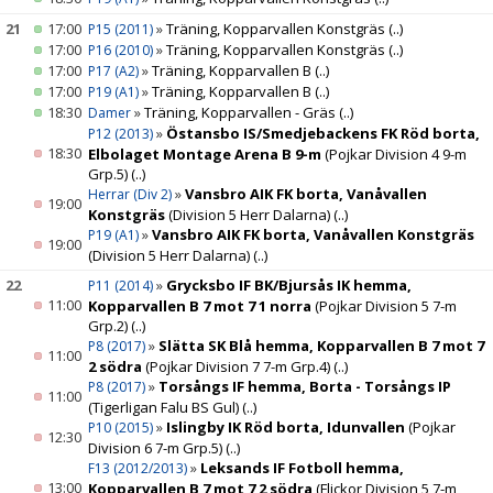
21
17:00
»
Träning, Kopparvallen Konstgräs
(..)
P15 (2011)
17:00
»
Träning, Kopparvallen Konstgräs
(..)
P16 (2010)
17:00
»
Träning, Kopparvallen B
(..)
P17 (A2)
17:00
»
Träning, Kopparvallen B
(..)
P19 (A1)
18:30
»
Träning, Kopparvallen - Gräs
(..)
Damer
»
Östansbo IS/Smedjebackens FK Röd borta,
P12 (2013)
18:30
Elbolaget Montage Arena B 9-m
(Pojkar Division 4 9-m
Grp.5)
(..)
»
Vansbro AIK FK borta, Vanåvallen
Herrar (Div 2)
19:00
Konstgräs
(Division 5 Herr Dalarna)
(..)
»
Vansbro AIK FK borta, Vanåvallen Konstgräs
P19 (A1)
19:00
(Division 5 Herr Dalarna)
(..)
22
»
Grycksbo IF BK/Bjursås IK hemma,
P11 (2014)
11:00
Kopparvallen B 7 mot 7 1 norra
(Pojkar Division 5 7-m
Grp.2)
(..)
»
Slätta SK Blå hemma, Kopparvallen B 7 mot 7
P8 (2017)
11:00
2 södra
(Pojkar Division 7 7-m Grp.4)
(..)
»
Torsångs IF hemma, Borta - Torsångs IP
P8 (2017)
11:00
(Tigerligan Falu BS Gul)
(..)
»
Islingby IK Röd borta, Idunvallen
(Pojkar
P10 (2015)
12:30
Division 6 7-m Grp.5)
(..)
»
Leksands IF Fotboll hemma,
F13 (2012/2013)
13:00
Kopparvallen B 7 mot 7 2 södra
(Flickor Division 5 7-m