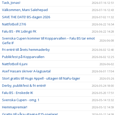
Tack, Jonas!
2026-07-16 12:51
Välkommen, Mani Salehepad
2026-07-16 12:43
SAVE THE DATE! BS-dagen 2026
2026-07-02 11:32
Nattfotboll 27/6
2026-06-22 16:54
Falu BS - IFK Lidingö FK
2026-06-22 14:28
Svenska Cupen kommer till Kopparvallen – Falu BS tar emot
2026-06-08
Gefle IF
Fri entré till årets hemmaderby
2026-06-02 12:40
Publikfest på Kopparvallen
2026-06-02 12:25
Nattfotboll 6 juni
2026-06-02
Asef Hasani skriver A-lagsavtal
2026-06-01 17:04
Stort grattis till Hugo Appell - uttagen till NaFu-läger
2026-05-26
Derby, publikfest & fri entré!
2026-05-24 18:00
Falu BS - Enskede IK
2026-05-20 17:51
Svenska Cupen - omg. 1
2026-05-14 13:32
Hemmapremiär!
2026-05-12 14:59
Grattis till våra uttagna P15-spelare!
2026-05-12 14:38