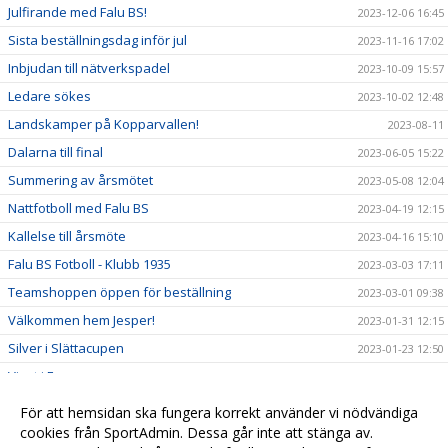
Julfirande med Falu BS!
2023-12-06 16:45
Sista beställningsdag inför jul
2023-11-16 17:02
Inbjudan till nätverkspadel
2023-10-09 15:57
Ledare sökes
2023-10-02 12:48
Landskamper på Kopparvallen!
2023-08-11
Dalarna till final
2023-06-05 15:22
Summering av årsmötet
2023-05-08 12:04
Nattfotboll med Falu BS
2023-04-19 12:15
Kallelse till årsmöte
2023-04-16 15:10
Falu BS Fotboll - Klubb 1935
2023-03-03 17:11
Teamshoppen öppen för beställning
2023-03-01 09:38
Välkommen hem Jesper!
2023-01-31 12:15
Silver i Slättacupen
2023-01-23 12:50
Vinst i Forssacupen
2023-01-23 10:56
Nätverksträffar 2023
2022-12-27 16:50
För att hemsidan ska fungera korrekt använder vi nödvändiga
Väkommen Besnik!
cookies från SportAdmin. Dessa går inte att stänga av.
2022-12-22 16:51