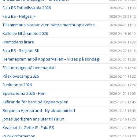
Falu BS Fotbollsskola 2026
2026-05-11 11:33
Falu BS - Helges IF
2026-04-28 21:12
Tillsammans skapar vi en bättre matchupplevelse
2026-04-20 11:13
Kallelse till årsmöte 2026
2026-04-16 10:10
Framtidens lirare
2026-04-09 17:28
Falu BS - Skiljebo SK
2026-04-07 14:18
Hemmapremiär på Kopparvallen – vi ses på söndag!
2026-03-30 13:39
Följ herrlaget på hemmaplan
2026-03-16 12:56
Påsklovscamp 2026
2026-02-11 11:32
Funktionär 2026
2026-02-03 13:26
Spelschema 2026 - Herr
2026-01-21 15:09
Julfirande för barn på Kopparvallen
2025-12-18 13:45
Benjamin Hjertstrand - Ny akademichef
2025-12-18 13:40
Jonas Björkgren ansluter till Falun
2025-12-16 17:25
Kvalmatch: Gefle IF - Falu BS
2025-11-19 19:39
Publikinformation
2025-11-15 21:23