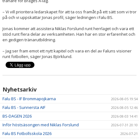
tränare för Brages A-lag.
– Vi vill prioritera ledarskapet för att ta oss framåt på ett sätt som vi tror
på och vi uppskattar Jonas profil, säger ledningen i Falu BS.
Jonas kommer att assistera Niklas Forslund runt herrlaget och vara ett
stöd runt flera delar av verksamheten. Han har en stor erfarenhet och
en gedigen tränarutbildning.
– Jag ser fram emot ett nytt kapitel och vara en del av Faluns visioner
runt fotbollen, säger Jonas Björklund.
Nyhetsarkiv
Falu BS - IF Brommapojkarna
2026-08-05 19:54
Falu BS - Sunnersta AIF
2026-08-05 12:46
BS-DAGEN 2026
2026-08-03 14:41
Inför höstsäsongen med Niklas Forslund
2026-07-31 20:10
Falu BS Fotbollsskola 2026
2026-07-21