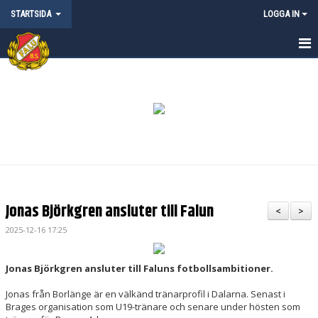
STARTSIDA
LOGGA IN
STARTSIDA
NYHETER
KALENDER
MATCHER
OM FALU BS FK
Jonas Björkgren ansluter till Falun
<
>
KONTAKT
2025-12-16 17:25
FALU BS KLUBBSHOP
Jonas Björkgren ansluter till Faluns fotbollsambitioner.
ANMÄLAN CAMPER & LÄGER
Jonas från Borlänge är en välkänd tränarprofil i Dalarna. Senast i
Brages organisation som U19-tränare och senare under hösten som