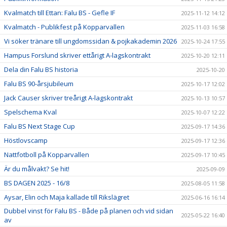
Kvalmatch till Ettan: Falu BS - Gefle IF
2025-11-12 14:12
Kvalmatch - Publikfest på Kopparvallen
2025-11-03 16:58
Vi söker tränare till ungdomssidan & pojkakademin 2026
2025-10-24 17:55
Hampus Forslund skriver ettårigt A-lagskontrakt
2025-10-20 12:11
Dela din Falu BS historia
2025-10-20
Falu BS 90-årsjubileum
2025-10-17 12:02
Jack Causer skriver treårigt A-lagskontrakt
2025-10-13 10:57
Spelschema Kval
2025-10-07 12:22
Falu BS Next Stage Cup
2025-09-17 14:36
Höstlovscamp
2025-09-17 12:36
Nattfotboll på Kopparvallen
2025-09-17 10:45
Är du målvakt? Se hit!
2025-09-09
BS DAGEN 2025 - 16/8
2025-08-05 11:58
Aysar, Elin och Maja kallade till Rikslägret
2025-06-16 16:14
Dubbel vinst för Falu BS - Både på planen och vid sidan
2025-05-22 16:40
av