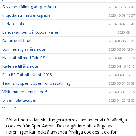
Sista beställningsdag inför jul
2023-11-16 17:02
Inbjudan till nätverkspadel
2023-10-09 15:57
Ledare sökes
2023-10-02 12:48
Landskamper på Kopparvallen!
2023-08-11
Dalarna till final
2023-06-05 15:22
Summering av årsmötet
2023-05-08 12:04
Nattfotboll med Falu BS
2023-04-19 12:15
Kallelse till årsmöte
2023-04-16 15:10
Falu BS Fotboll - Klubb 1935
2023-03-03 17:11
Teamshoppen öppen för beställning
2023-03-01 09:38
Välkommen hem Jesper!
2023-01-31 12:15
Silver i Slättacupen
2023-01-23 12:50
Vinst i Forssacupen
2023-01-23 10:56
Nätverksträffar 2023
2022-12-27 16:50
För att hemsidan ska fungera korrekt använder vi nödvändiga
Väkommen Besnik!
cookies från SportAdmin. Dessa går inte att stänga av.
2022-12-22 16:51
Föreningen kan också använda frivilliga cookies, t.ex. för
Välkommen Kevin!
2022-12-21 16:53