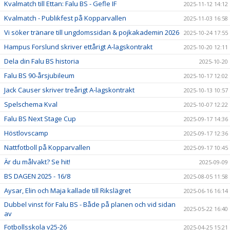
Kvalmatch till Ettan: Falu BS - Gefle IF
2025-11-12 14:12
Kvalmatch - Publikfest på Kopparvallen
2025-11-03 16:58
Vi söker tränare till ungdomssidan & pojkakademin 2026
2025-10-24 17:55
Hampus Forslund skriver ettårigt A-lagskontrakt
2025-10-20 12:11
Dela din Falu BS historia
2025-10-20
Falu BS 90-årsjubileum
2025-10-17 12:02
Jack Causer skriver treårigt A-lagskontrakt
2025-10-13 10:57
Spelschema Kval
2025-10-07 12:22
Falu BS Next Stage Cup
2025-09-17 14:36
Höstlovscamp
2025-09-17 12:36
Nattfotboll på Kopparvallen
2025-09-17 10:45
Är du målvakt? Se hit!
2025-09-09
BS DAGEN 2025 - 16/8
2025-08-05 11:58
Aysar, Elin och Maja kallade till Rikslägret
2025-06-16 16:14
Dubbel vinst för Falu BS - Både på planen och vid sidan
2025-05-22 16:40
av
Fotbollsskola v25-26
2025-04-25 15:21