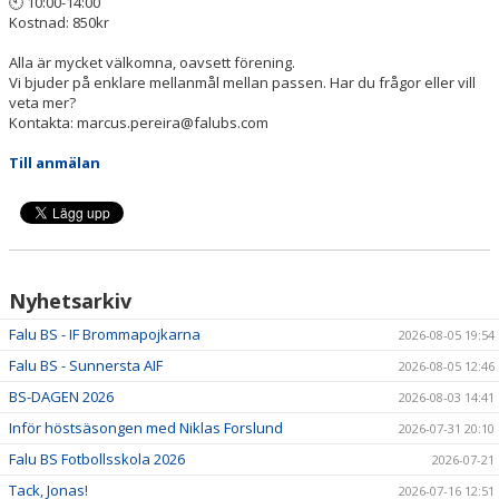
🕙 10:00-14:00
Kostnad: 850kr
Alla är mycket välkomna, oavsett förening.
Vi bjuder på enklare mellanmål mellan passen. Har du frågor eller vill
veta mer?
Kontakta: marcus.pereira@falubs.com
Till anmälan
Nyhetsarkiv
Falu BS - IF Brommapojkarna
2026-08-05 19:54
Falu BS - Sunnersta AIF
2026-08-05 12:46
BS-DAGEN 2026
2026-08-03 14:41
Inför höstsäsongen med Niklas Forslund
2026-07-31 20:10
Falu BS Fotbollsskola 2026
2026-07-21
Tack, Jonas!
2026-07-16 12:51