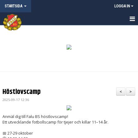
STARTSIDA
LOGGA IN
STARTSIDA
NYHETER
KALENDER
MATCHER
OM FALU BS FK
Höstlovscamp
<
>
KONTAKT
2025-09-17 12:36
FALU BS KLUBBSHOP
Anmäl dig till Falu BS höstlovscamp!
Ett utvecklande fotbollscamp för tjejer och killar 11–14 år.
ANMÄLAN CAMPER & LÄGER
📅 27-29 oktober