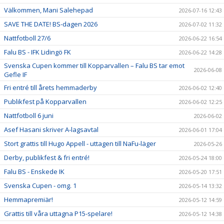
Välkommen, Mani Salehepad
2026-07-16 12:43
SAVE THE DATE! BS-dagen 2026
2026-07-02 11:32
Nattfotboll 27/6
2026-06-22 16:54
Falu BS - IFK Lidingö FK
2026-06-22 14:28
Svenska Cupen kommer till Kopparvallen – Falu BS tar emot
2026-06-08
Gefle IF
Fri entré till årets hemmaderby
2026-06-02 12:40
Publikfest på Kopparvallen
2026-06-02 12:25
Nattfotboll 6 juni
2026-06-02
Asef Hasani skriver A-lagsavtal
2026-06-01 17:04
Stort grattis till Hugo Appell - uttagen till NaFu-läger
2026-05-26
Derby, publikfest & fri entré!
2026-05-24 18:00
Falu BS - Enskede IK
2026-05-20 17:51
Svenska Cupen - omg. 1
2026-05-14 13:32
Hemmapremiär!
2026-05-12 14:59
Grattis till våra uttagna P15-spelare!
2026-05-12 14:38