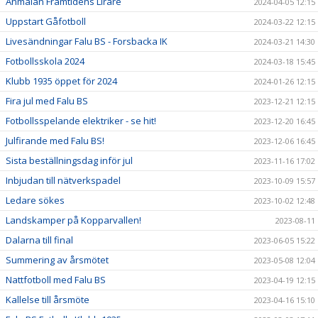
Anmälan Framtidens Lirare
2024-04-05 12:15
Uppstart Gåfotboll
2024-03-22 12:15
Livesändningar Falu BS - Forsbacka IK
2024-03-21 14:30
Fotbollsskola 2024
2024-03-18 15:45
Klubb 1935 öppet för 2024
2024-01-26 12:15
Fira jul med Falu BS
2023-12-21 12:15
Fotbollsspelande elektriker - se hit!
2023-12-20 16:45
Julfirande med Falu BS!
2023-12-06 16:45
Sista beställningsdag inför jul
2023-11-16 17:02
Inbjudan till nätverkspadel
2023-10-09 15:57
Ledare sökes
2023-10-02 12:48
Landskamper på Kopparvallen!
2023-08-11
Dalarna till final
2023-06-05 15:22
Summering av årsmötet
2023-05-08 12:04
Nattfotboll med Falu BS
2023-04-19 12:15
Kallelse till årsmöte
2023-04-16 15:10