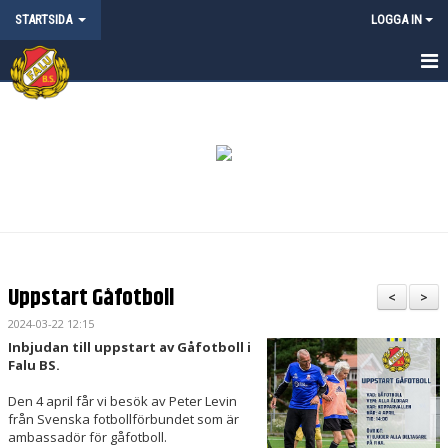
STARTSIDA
LOGGA IN
STARTSIDA
NYHETER
KALENDER
MATCHER
OM FALU BS FK
Uppstart Gåfotboll
<
>
KONTAKT
2024-03-22 12:15
Inbjudan till uppstart av Gåfotboll i
FALU BS KLUBBSHOP
Falu BS.
Den 4 april får vi besök av Peter Levin
ANMÄLAN CAMPER & LÄGER
från Svenska fotbollförbundet som är
ambassadör för gåfotboll.