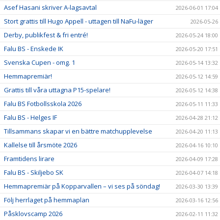
Asef Hasani skriver A-lagsavtal
2026-06-01 17:04
Stort grattis till Hugo Appell - uttagen till NaFu-läger
2026-05-26
Derby, publikfest & fri entré!
2026-05-24 18:00
Falu BS - Enskede IK
2026-05-20 17:51
Svenska Cupen - omg. 1
2026-05-14 13:32
Hemmapremiär!
2026-05-12 14:59
Grattis till våra uttagna P15-spelare!
2026-05-12 14:38
Falu BS Fotbollsskola 2026
2026-05-11 11:33
Falu BS - Helges IF
2026-04-28 21:12
Tillsammans skapar vi en bättre matchupplevelse
2026-04-20 11:13
Kallelse till årsmöte 2026
2026-04-16 10:10
Framtidens lirare
2026-04-09 17:28
Falu BS - Skiljebo SK
2026-04-07 14:18
Hemmapremiär på Kopparvallen – vi ses på söndag!
2026-03-30 13:39
Följ herrlaget på hemmaplan
2026-03-16 12:56
Påsklovscamp 2026
2026-02-11 11:32