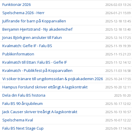
Funktionär 2026
2026-02-03 13:26
Spelschema 2026 - Herr
2026-01-21 15:09
Julfirande för barn på Kopparvallen
2025-12-18 13:45
Benjamin Hjertstrand - Ny akademichef
2025-12-18 13:40
Jonas Björkgren ansluter till Falun
2025-12-16 17:25
Kvalmatch: Gefle IF - Falu BS
2025-11-19 19:39
Publikinformation
2025-11-15 21:23
Kvalmatch till Ettan: Falu BS - Gefle IF
2025-11-12 14:12
Kvalmatch - Publikfest på Kopparvallen
2025-11-03 16:58
Vi söker tränare till ungdomssidan & pojkakademin 2026
2025-10-24 17:55
Hampus Forslund skriver ettårigt A-lagskontrakt
2025-10-20 12:11
Dela din Falu BS historia
2025-10-20
Falu BS 90-årsjubileum
2025-10-17 12:02
Jack Causer skriver treårigt A-lagskontrakt
2025-10-13 10:57
Spelschema Kval
2025-10-07 12:22
Falu BS Next Stage Cup
2025-09-17 14:36