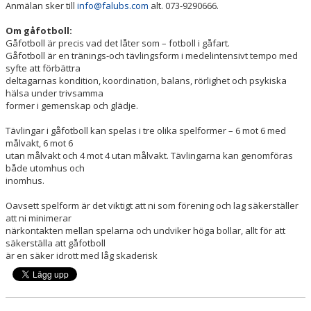
Anmälan sker till
info@falubs.com
alt. 073-9290666.
Om gåfotboll:
Gåfotboll är precis vad det låter som – fotboll i gåfart.
Gåfotboll är en tränings-och tävlingsform i medelintensivt tempo med
syfte att förbättra
deltagarnas kondition, koordination, balans, rörlighet och psykiska
hälsa under trivsamma
former i gemenskap och glädje.
Tävlingar i gåfotboll kan spelas i tre olika spelformer – 6 mot 6 med
målvakt, 6 mot 6
utan målvakt och 4 mot 4 utan målvakt. Tävlingarna kan genomföras
både utomhus och
inomhus.
Oavsett spelform är det viktigt att ni som förening och lag säkerställer
att ni minimerar
närkontakten mellan spelarna och undviker höga bollar, allt för att
säkerställa att gåfotboll
är en säker idrott med låg skaderisk