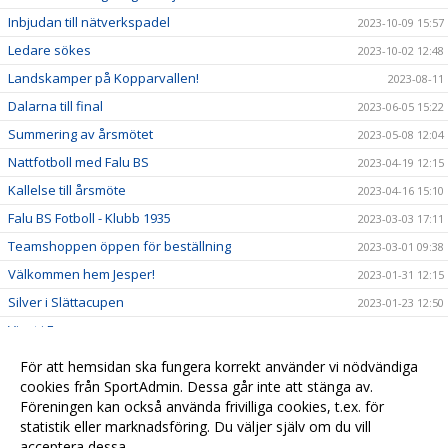
Inbjudan till nätverkspadel
2023-10-09 15:57
Ledare sökes
2023-10-02 12:48
Landskamper på Kopparvallen!
2023-08-11
Dalarna till final
2023-06-05 15:22
Summering av årsmötet
2023-05-08 12:04
Nattfotboll med Falu BS
2023-04-19 12:15
Kallelse till årsmöte
2023-04-16 15:10
Falu BS Fotboll - Klubb 1935
2023-03-03 17:11
Teamshoppen öppen för beställning
2023-03-01 09:38
Välkommen hem Jesper!
2023-01-31 12:15
Silver i Slättacupen
2023-01-23 12:50
Vinst i Forssacupen
2023-01-23 10:56
Nätverksträffar 2023
2022-12-27 16:50
För att hemsidan ska fungera korrekt använder vi nödvändiga
Väkommen Besnik!
cookies från SportAdmin. Dessa går inte att stänga av.
2022-12-22 16:51
Föreningen kan också använda frivilliga cookies, t.ex. för
Välkommen Kevin!
2022-12-21 16:53
statistik eller marknadsföring. Du väljer själv om du vill
acceptera dessa.