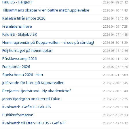
Falu BS - Helges IF
2026-04-28 21:12
Tillsammans skapar vi en bättre matchupplevelse
2026-04-20 11:13
Kallelse till årsmöte 2026
2026-04-16 10:10
Framtidens lirare
2026-04-09 17:28
Falu BS - Skiljebo SK
2026-04-07 14:18
Hemmapremiär på Kopparvallen – vi ses på söndag!
2026-03-30 13:39
Följ herrlaget på hemmaplan
2026-03-16 12:56
Påsklovscamp 2026
2026-02-11 11:32
Funktionär 2026
2026-02-03 13:26
Spelschema 2026 - Herr
2026-01-21 15:09
Julfirande för barn på Kopparvallen
2025-12-18 13:45
Benjamin Hjertstrand - Ny akademichef
2025-12-18 13:40
Jonas Björkgren ansluter till Falun
2025-12-16 17:25
Kvalmatch: Gefle IF - Falu BS
2025-11-19 19:39
Publikinformation
2025-11-15 21:23
Kvalmatch till Ettan: Falu BS - Gefle IF
2025-11-12 14:12