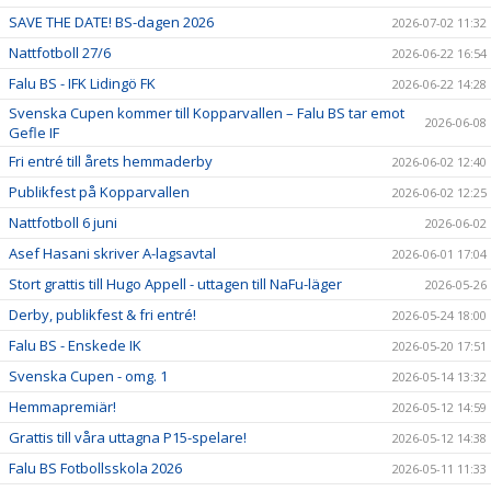
SAVE THE DATE! BS-dagen 2026
2026-07-02 11:32
Nattfotboll 27/6
2026-06-22 16:54
Falu BS - IFK Lidingö FK
2026-06-22 14:28
Svenska Cupen kommer till Kopparvallen – Falu BS tar emot
2026-06-08
Gefle IF
Fri entré till årets hemmaderby
2026-06-02 12:40
Publikfest på Kopparvallen
2026-06-02 12:25
Nattfotboll 6 juni
2026-06-02
Asef Hasani skriver A-lagsavtal
2026-06-01 17:04
Stort grattis till Hugo Appell - uttagen till NaFu-läger
2026-05-26
Derby, publikfest & fri entré!
2026-05-24 18:00
Falu BS - Enskede IK
2026-05-20 17:51
Svenska Cupen - omg. 1
2026-05-14 13:32
Hemmapremiär!
2026-05-12 14:59
Grattis till våra uttagna P15-spelare!
2026-05-12 14:38
Falu BS Fotbollsskola 2026
2026-05-11 11:33