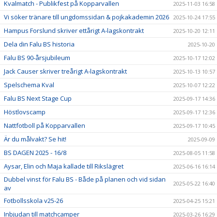
Kvalmatch - Publikfest på Kopparvallen
2025-11-03 16:58
Vi söker tränare till ungdomssidan & pojkakademin 2026
2025-10-24 17:55
Hampus Forslund skriver ettårigt A-lagskontrakt
2025-10-20 12:11
Dela din Falu BS historia
2025-10-20
Falu BS 90-årsjubileum
2025-10-17 12:02
Jack Causer skriver treårigt A-lagskontrakt
2025-10-13 10:57
Spelschema Kval
2025-10-07 12:22
Falu BS Next Stage Cup
2025-09-17 14:36
Höstlovscamp
2025-09-17 12:36
Nattfotboll på Kopparvallen
2025-09-17 10:45
Är du målvakt? Se hit!
2025-09-09
BS DAGEN 2025 - 16/8
2025-08-05 11:58
Aysar, Elin och Maja kallade till Rikslägret
2025-06-16 16:14
Dubbel vinst för Falu BS - Både på planen och vid sidan
2025-05-22 16:40
av
Fotbollsskola v25-26
2025-04-25 15:21
Inbjudan till matchcamper
2025-03-26 16:29