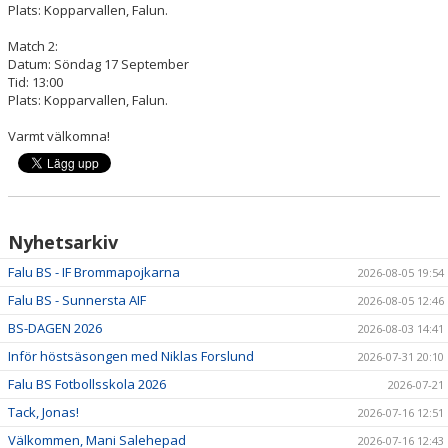
Plats: Kopparvallen, Falun.
Match 2:
Datum: Söndag 17 September
Tid: 13:00
Plats: Kopparvallen, Falun.
Varmt välkomna!
Nyhetsarkiv
Falu BS - IF Brommapojkarna
2026-08-05 19:54
Falu BS - Sunnersta AIF
2026-08-05 12:46
BS-DAGEN 2026
2026-08-03 14:41
Inför höstsäsongen med Niklas Forslund
2026-07-31 20:10
Falu BS Fotbollsskola 2026
2026-07-21
Tack, Jonas!
2026-07-16 12:51
Välkommen, Mani Salehepad
2026-07-16 12:43