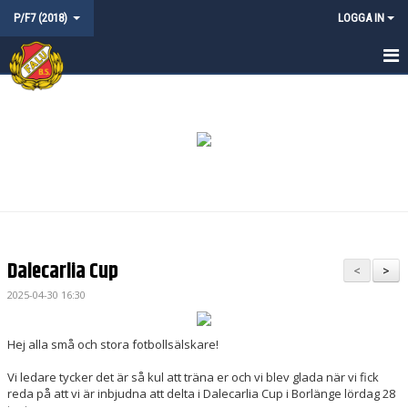
P/F7 (2018)
LOGGA IN
HEM
NYHETER
KALENDER
MATCHER
TRUPPEN
Dalecarlia Cup
<
>
KONTAKT
2025-04-30 16:30
Hej alla små och stora fotbollsälskare!
Vi ledare tycker det är så kul att träna er och vi blev glada när vi fick
reda på att vi är inbjudna att delta i Dalecarlia Cup i Borlänge lördag 28