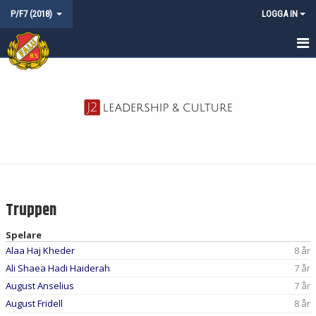
P/F7 (2018)
LOGGA IN
HEM
NYHETER
KALENDER
MATCHER
TRUPPEN
Truppen
KONTAKT
Spelare
Alaa Haj Kheder
8 år
Ali Shaea Hadi Haiderah
7 år
August Anselius
7 år
August Fridell
8 år