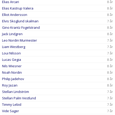
Elias Arcari
8 år
Elias Kastrup Valera
8 år
Elliot Andersson
8 år
Elvis Skoglund skalman
7 år
Gino Krantz Fogelstrand
8 år
Jack Lindgren
8 år
Leo Nordin Murmester
7 år
Liam Westberg
7 år
Loui Nilsson
7 år
Lucas Gegia
8 år
Nils Wiesner
8 år
Noah Nordin
8 år
Philip Jadehov
8 år
Roy Jazan
8 år
Stellan Lindström
7 år
Stellan Palm Vestlund
7 år
Timmy Lebid
7 år
Vide Sager
7 år