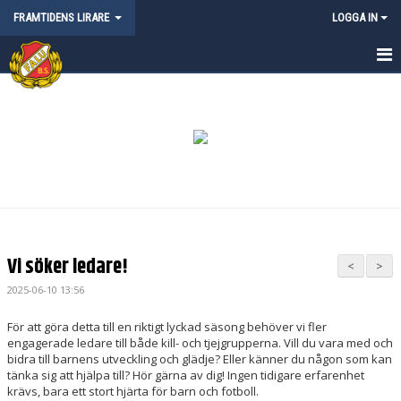
FRAMTIDENS LIRARE
LOGGA IN
HEM
NYHETER
KALENDER
MATCHER
KONTAKT
Vi söker ledare!
<
>
2025-06-10 13:56
För att göra detta till en riktigt lyckad säsong behöver vi fler
engagerade ledare till både kill- och tjejgrupperna. Vill du vara med och
bidra till barnens utveckling och glädje? Eller känner du någon som kan
tänka sig att hjälpa till? Hör gärna av dig! Ingen tidigare erfarenhet
krävs, bara ett stort hjärta för barn och fotboll.