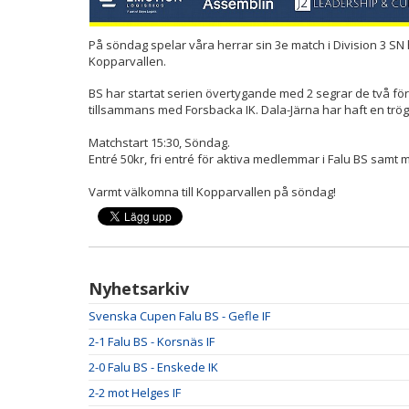
På söndag spelar våra herrar sin 3e match i Division 3 S
Kopparvallen.
BS har startat serien övertygande med 2 segrar de två f
tillsammans med Forsbacka IK. Dala-Järna har haft en tröga
Matchstart 15:30, Söndag.
Entré 50kr, fri entré för aktiva medlemmar i Falu BS samt
Varmt välkomna till Kopparvallen på söndag!
Nyhetsarkiv
Svenska Cupen Falu BS - Gefle IF
2-1 Falu BS - Korsnäs IF
2-0 Falu BS - Enskede IK
2-2 mot Helges IF