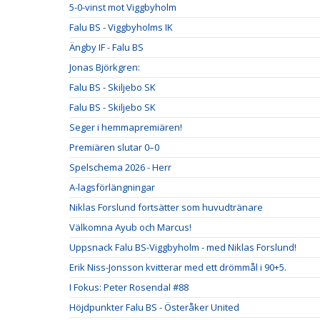
5-0-vinst mot Viggbyholm
Falu BS - Viggbyholms IK
Ängby IF - Falu BS
Jonas Björkgren:
Falu BS - Skiljebo SK
Falu BS - Skiljebo SK
Seger i hemmapremiären!
Premiären slutar 0–0
Spelschema 2026 - Herr
A-lagsförlängningar
Niklas Forslund fortsätter som huvudtränare
Välkomna Ayub och Marcus!
Uppsnack Falu BS-Viggbyholm - med Niklas Forslund!
Erik Niss-Jonsson kvitterar med ett drömmål i 90+5.
I Fokus: Peter Rosendal #88
Höjdpunkter Falu BS - Österåker United