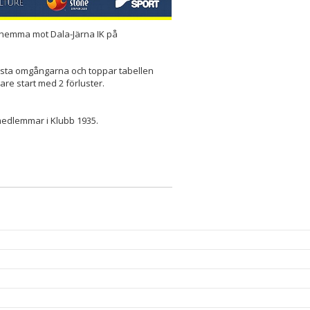
N hemma mot Dala-Järna IK på
örsta omgångarna och toppar tabellen
re start med 2 förluster.
 medlemmar i Klubb 1935.