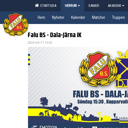
STARTSIDA
HERRAR
DAMER
AKADEMI
Hem
Nyheter
Kalender
Matcher
Truppen
Falu BS - Dala-Järna IK
2023-04-17 15:02