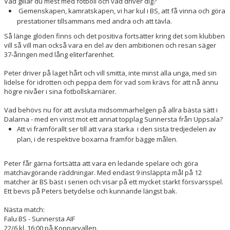
Vad gillar du mest med fotboll och vad driver dig?
Gemenskapen, kamratskapen, vi har kul i BS, att få vinna och göra
prestationer tillsammans med andra och att tävla.
Så länge glöden finns och det positiva fortsätter kring det som klubben
vill så vill man också vara en del av den ambitionen och resan säger
37-åringen med lång eliterfarenhet.
Peter driver på laget hårt och vill smitta, inte minst alla unga, med sin
lidelse för idrotten och peppa dem för vad som krävs för att nå ännu
högre nivåer i sina fotbollskarriärer.
Vad behövs nu för att avsluta midsommarhelgen på allra bästa sätt i
Dalarna - med en vinst mot ett annat topplag Sunnersta från Uppsala?
Att vi framförallt ser till att vara starka i den sista tredjedelen av
plan, i de respektive boxarna framför bägge målen.
Peter får gärna fortsätta att vara en ledande spelare och göra
matchavgörande räddningar. Med endast 9 insläppta mål på 12
matcher är BS bäst i serien och visar på ett mycket starkt försvarsspel.
Ett bevis på Peters betydelse och kunnande längst bak.
Nästa match:
Falu BS - Sunnersta AIF
22/6 kl. 16:00 på Kopparvallen.