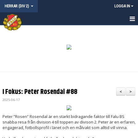
HERRAR (DIV 2)
LOGGA IN
HEM
NYHETER
KALENDER
MATCHER
TRUPPEN
I Fokus: Peter Rosendal #88
<
>
BILDGALLERI
2025-06-17
Peter ”Rosen” Rosendal är en starkt bidragande faktor till Falu BS
snabba resa från division 4 till toppen av divison 2. Peter är en erfaren,
engagerad, fotbollsprofil i länet och en målvakt som alltid vill vinna.