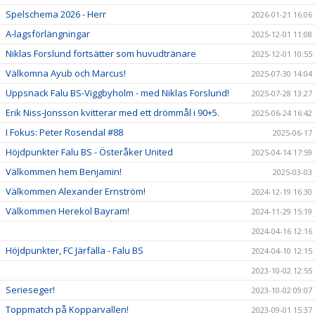
Spelschema 2026 - Herr
2026-01-21 16:06
A-lagsförlängningar
2025-12-01 11:08
Niklas Forslund fortsätter som huvudtränare
2025-12-01 10:55
Välkomna Ayub och Marcus!
2025-07-30 14:04
Uppsnack Falu BS-Viggbyholm - med Niklas Forslund!
2025-07-28 13:27
Erik Niss-Jonsson kvitterar med ett drömmål i 90+5.
2025-06-24 16:42
I Fokus: Peter Rosendal #88
2025-06-17
Höjdpunkter Falu BS - Österåker United
2025-04-14 17:59
Välkommen hem Benjamin!
2025-03-03
Välkommen Alexander Ernström!
2024-12-19 16:30
Välkommen Herekol Bayram!
2024-11-29 15:19
2024-04-16 12:16
Höjdpunkter, FC Järfälla - Falu BS
2024-04-10 12:15
2023-10-02 12:55
Serieseger!
2023-10-02 09:07
Toppmatch på Kopparvallen!
2023-09-01 15:37