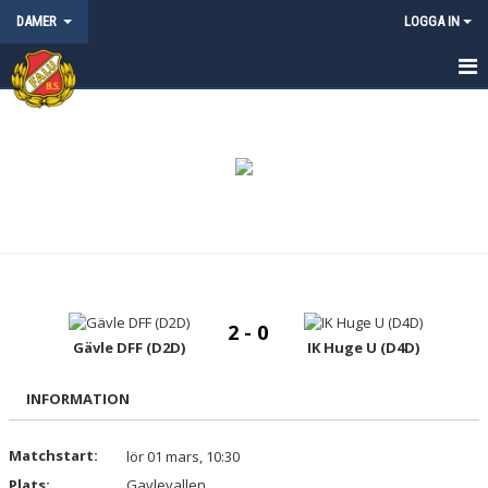
DAMER
LOGGA IN
HEM
NYHETER
KALENDER
MATCHER
TRUPPEN
2 - 0
BILDGALLERI
Gävle DFF (D2D)
IK Huge U (D4D)
DOKUMENT
INFORMATION
KONTAKT
Matchstart:
lör 01 mars, 10:30
Plats:
Gavlevallen