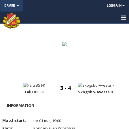
DAMER
LOGGA IN
HEM
NYHETER
KALENDER
MATCHER
TRUPPEN
3 - 4
BILDGALLERI
Falu BS FK
Skogsbo-Avesta IF
DOKUMENT
INFORMATION
KONTAKT
Matchstart:
tor 01 maj, 19:00
Plats:
Kopparvallen Konstgräs