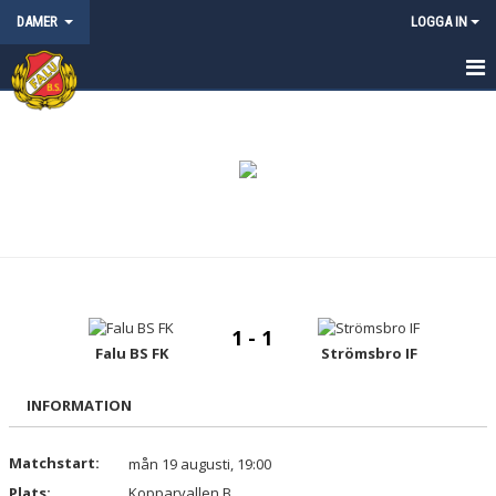
DAMER
LOGGA IN
HEM
NYHETER
KALENDER
MATCHER
TRUPPEN
1 - 1
BILDGALLERI
Falu BS FK
Strömsbro IF
DOKUMENT
INFORMATION
KONTAKT
Matchstart:
mån 19 augusti, 19:00
Plats:
Kopparvallen B