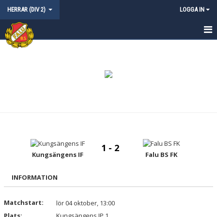
HERRAR (DIV 2)
LOGGA IN
HEM
NYHETER
KALENDER
MATCHER
TRUPPEN
1 - 2
BILDGALLERI
Kungsängens IF
Falu BS FK
INFORMATION
Matchstart:
lör 04 oktober, 13:00
Plats:
Kungsängens IP 1