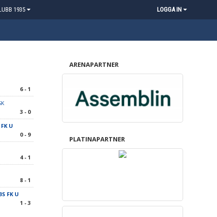
LUBB 1935
LOGGA IN
ARENAPARTNER
6 - 1
SK
3 - 0
 FK U
0 - 9
PLATINAPARTNER
4 - 1
8 - 1
BS FK U
1 - 3