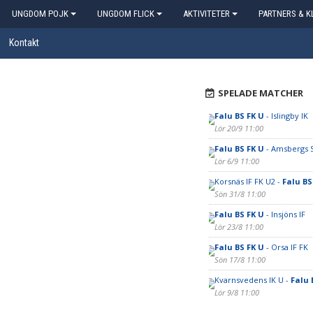
UNGDOM POJK
UNGDOM FLICK
AKTIVITETER
PARTNERS & K
Kontakt
SPELADE MATCHER
Falu BS FK U
- Islingby IK
Lör 20/9 11:00
Falu BS FK U
- Amsbergs 
Lör 6/9 11:00
Korsnäs IF FK U2 -
Falu BS
Sön 31/8 11:00
Falu BS FK U
- Insjöns IF
Lör 23/8 11:00
Falu BS FK U
- Orsa IF FK
Sön 17/8 11:00
Kvarnsvedens IK U -
Falu 
Lör 9/8 11:00