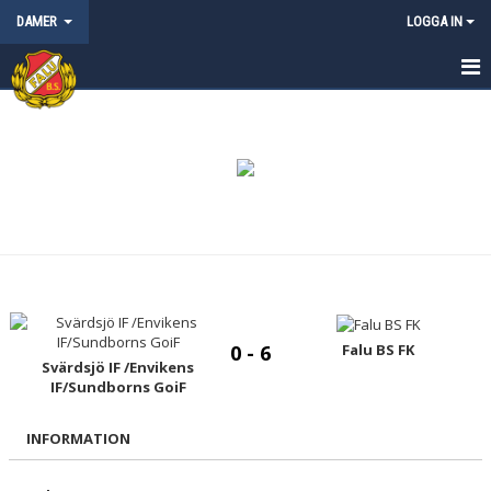
DAMER
LOGGA IN
HEM
NYHETER
KALENDER
MATCHER
TRUPPEN
BILDGALLERI
Falu BS FK
0 - 6
Svärdsjö IF /Envikens
IF/Sundborns GoiF
DOKUMENT
INFORMATION
KONTAKT