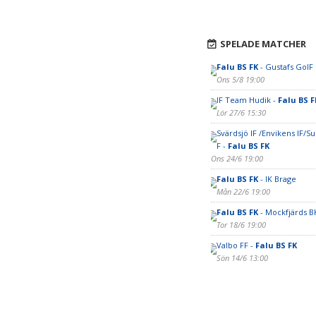
SPELADE MATCHER
Falu BS FK
- Gustafs GoIF
Ons 5/8 19:00
IF Team Hudik -
Falu BS F
Lör 27/6 15:30
Svärdsjö IF /Envikens IF/
F -
Falu BS FK
Ons 24/6 19:00
Falu BS FK
- IK Brage
Mån 22/6 19:00
Falu BS FK
- Mockfjärds B
Tor 18/6 19:00
Valbo FF -
Falu BS FK
Sön 14/6 13:00