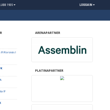
LUBB 1935
LOGGA IN
R
ARENAPARTNER
IF/Korsnäs I
FK
PLATINAPARTNER
 A
ta IF
K