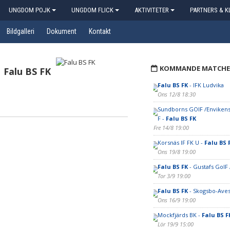
UNGDOM POJK
UNGDOM FLICK
AKTIVITETER
PARTNERS & K
Bildgalleri
Dokument
Kontakt
KOMMANDE MATCHE
Falu BS FK
Falu BS FK
- IFK Ludvika
Ons 12/8 18:30
Sundborns GOIF /Envikens 
F -
Falu BS FK
Fre 14/8 19:00
Korsnäs IF FK U -
Falu BS 
Ons 19/8 19:00
Falu BS FK
- Gustafs GoIF
Tor 3/9 19:00
Falu BS FK
- Skogsbo-Aves
Ons 16/9 19:00
Mockfjärds BK -
Falu BS F
Lör 19/9 15:00