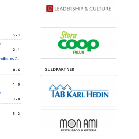
5 - 3
K
2 - 1
Sundborns Goi
GULDPARTNER
0 - 6
1 - 0
K
3 - 0
3 - 2