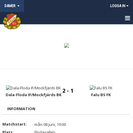
DAMER
LOGGA IN
HEM
NYHETER
KALENDER
MATCHER
TRUPPEN
2 - 1
BILDGALLERI
Dala-Floda IF/Mockfjärds BK
Falu BS FK
DOKUMENT
INFORMATION
KONTAKT
Matchstart:
mån 08 juni, 19:00
Plats:
Flodavallen