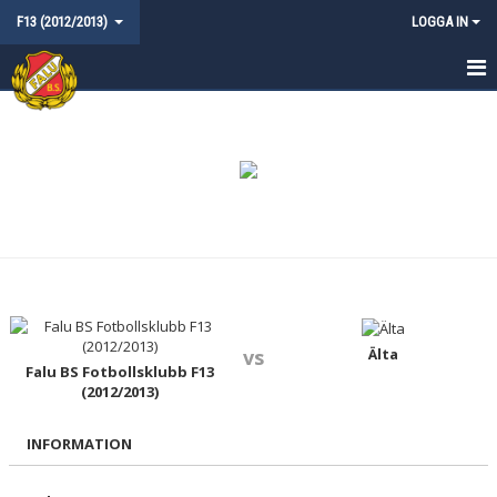
F13 (2012/2013)
LOGGA IN
HEM
NYHETER
KALENDER
MATCHER
TRUPPEN
KONTAKT
Älta
vs
Falu BS Fotbollsklubb F13
(2012/2013)
INFORMATION