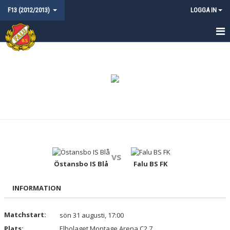
F13 (2012/2013)
LOGGA IN
HEM
NYHETER
KALENDER
MATCHER
TRUPPEN
vs
KONTAKT
Östansbo IS Blå
Falu BS FK
INFORMATION
Matchstart:
sön 31 augusti, 17:00
Plats:
Elbolaget Montage Arena C2 7