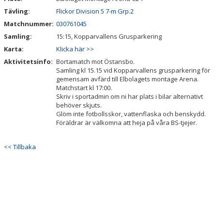
Tävling:
Flickor Division 5 7-m Grp.2
Matchnummer:
030761045
Samling:
15:15, Kopparvallens Grusparkering
Karta:
Klicka här >>
Aktivitetsinfo:
Bortamatch mot Östansbo.
Samling kl 15.15 vid Kopparvallens grusparkering för
gemensam avfärd till Elbolagets montage Arena.
Matchstart kl 17:00.
Skriv i sportadmin om ni har plats i bilar alternativt
behöver skjuts.
Glöm inte fotbollsskor, vattenflaska och benskydd.
Föräldrar är välkomna att heja på våra BS-tjejer.
<< Tillbaka