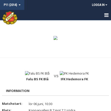
P11 (2014)
LOGGA IN
HEM
NYHETER
KALENDER
MATCHER
TRUPPEN
vs
KONTAKT
Falu BS FK Blå
IFK Hedemora FK
INFORMATION
Matchstart:
lör 06 juni, 10:30
Plats:
Kopparvallen B 7 mot 7 2 södra