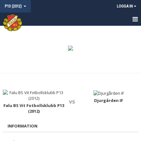
P13 (2012)
LOGGA IN
HEM
NYHETER
KALENDER
MATCHER
TRUPPEN
KONTAKT
Djurgården IF
vs
Falu BS Vit Fotbollsklubb P13
(2012)
INFORMATION