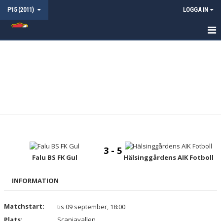
P15 (2011)
LOGGA IN
HEM
NYHETER
KALENDER
MATCHER
TRUPPEN
3 - 5
KONTAKT
Falu BS FK Gul
Hälsinggårdens AIK Fotboll
INFORMATION
Matchstart:
tis 09 september, 18:00
Plats:
Scaniavallen