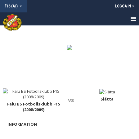
F16 (A1)
LOGGA IN
HEM
NYHETER
KALENDER
MATCHER
TRUPPEN
KONTAKT
Slätta
vs
Falu BS Fotbollsklubb F15
(2008/2009)
INFORMATION